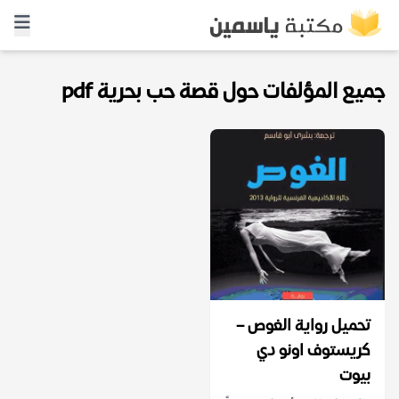
جميع المؤلفات حول قصة حب بحرية pdf
تحميل رواية الغوص –
كريستوف اونو دي
بيوت