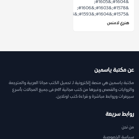
&#1604;&#1605;
&#1578;&#1603;&#1606;
&#1575;&#1604;&#1593;&#1604;&#1575;&#1602;&...
هنري لامنس
عن مكتبة ياسمين
مكتبة ياسمين هي منصة إلكترونية لـ تحميل الكتب مجانا العربية والمترجمة
والروايات والقصص وغيرها من كتب مجانية pdf فى جميع المجالات بأسرع
سيرفرات وروابط مباشرة و قراءة كتب اونلاين.
روابط سريعة
من نحن
سياسة الخصوصية