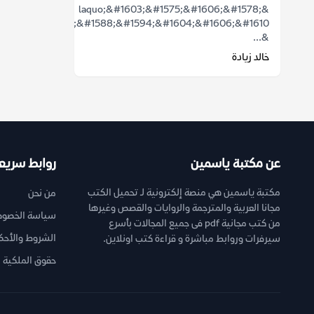
&laquo;&#1603;&#1575;&#1606;&#1578;
&#1578;&#1588;&#1594;&#1604;&#1606;&#1610;
&...
خالد زيادة
عن مكتبة ياسمين
روابط سريع
مكتبة ياسمين هي منصة إلكترونية لـ تحميل الكتب
من نحن
مجانا العربية والمترجمة والروايات والقصص وغيرها
سياسة الخصوص
من كتب مجانية pdf فى جميع المجالات بأسرع
الشروط والأحك
سيرفرات وروابط مباشرة و قراءة كتب اونلاين.
حقوق الملكية ا