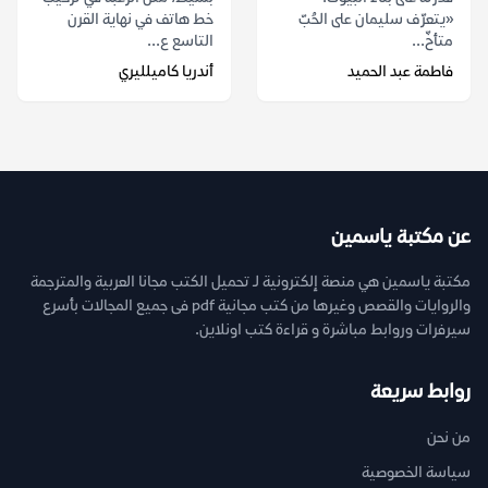
«يتعرّف سليمان على الحُبّ
خط هاتف في نهاية القرن
متأخّ...
التاسع ع...
فاطمة عبد الحميد
أندريا كاميلليري
عن مكتبة ياسمين
مكتبة ياسمين هي منصة إلكترونية لـ تحميل الكتب مجانا العربية والمترجمة
والروايات والقصص وغيرها من كتب مجانية pdf فى جميع المجالات بأسرع
سيرفرات وروابط مباشرة و قراءة كتب اونلاين.
روابط سريعة
من نحن
سياسة الخصوصية