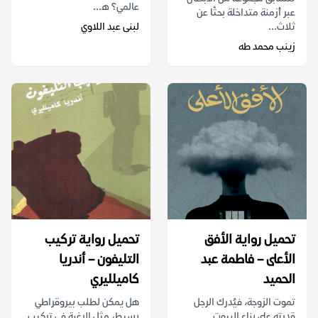
عالمي؟ ه...
عبر أزمنة متداخلة بحثًا عن
ثلاث...
لبنى عبد اللاوي
زينب محمد طه
تحميل رواية الأفق
تحميل رواية تركيب
الأعلى – فاطمة عبد
التليفون – أندريا
الحميد
كاميلليري
تموت الزوجة، فيُدرك الرجل
هل يمكن لطلب بيروقراطي
قدرته على بناء البيوت.
بسيط، مثل الرغبة في تركيب