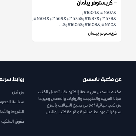
– كريستوفر بيلمان
&#1607;&#1604;
&#1578;&#1587;&#1575;&#1569;&#1604;&#1578;
&#1610;&#1608;&#1605;&...
كريستوفر بيلمان
عن مكتبة ياسمين
روابط سريع
مكتبة ياسمين هي منصة إلكترونية لـ تحميل الكتب
من نحن
مجانا العربية والمترجمة والروايات والقصص وغيرها
سياسة الخصوص
من كتب مجانية pdf فى جميع المجالات بأسرع
الشروط والأحك
سيرفرات وروابط مباشرة و قراءة كتب اونلاين.
حقوق الملكية ا