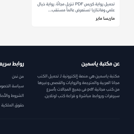
تحميل رواية كريس PDF تنزيل مجانًا، رواية خيال
علمي وفانتازيا تستعرض عالماً مستقب...
ماريسا ماير
عن مكتبة ياسمين
روابط سريع
مكتبة ياسمين هي منصة إلكترونية لـ تحميل الكتب
من نحن
مجانا العربية والمترجمة والروايات والقصص وغيرها
سياسة الخصوص
من كتب مجانية pdf فى جميع المجالات بأسرع
الشروط والأحك
سيرفرات وروابط مباشرة و قراءة كتب اونلاين.
حقوق الملكية ا