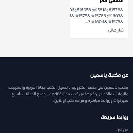
الذهني pdf
&#1578;&#1581;&#1605;&#1610;&#1604;
&#1603;&#1578;&#1575;&#1576;
&#1575;&#1604;3...
كرار هاني
عن مكتبة ياسمين
مكتبة ياسمين هي منصة إلكترونية لـ تحميل الكتب مجانا العربية والمترجمة
والروايات والقصص وغيرها من كتب مجانية pdf فى جميع المجالات بأسرع
سيرفرات وروابط مباشرة و قراءة كتب اونلاين.
روابط سريعة
من نحن