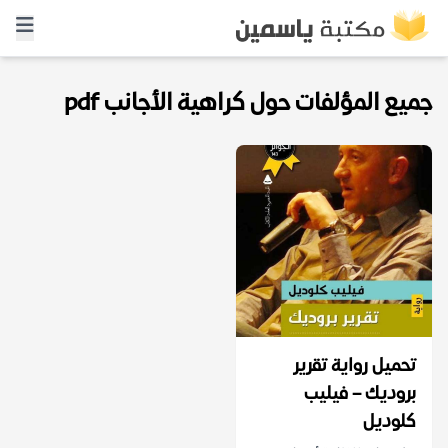
جميع المؤلفات حول كراهية الأجانب pdf
تحميل رواية تقرير
بروديك – فيليب
كلوديل