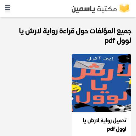
جميع المؤلفات حول قراءة رواية لارش يا
لوول pdf
تحميل رواية لارش يا
لوول pdf