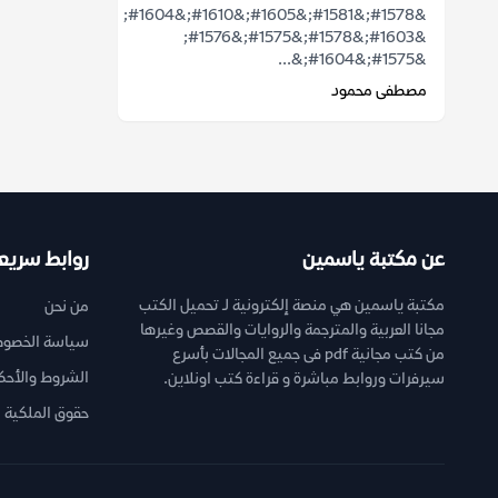
&#1578;&#1581;&#1605;&#1610;&#1604;
&#1603;&#1578;&#1575;&#1576;
&#1575;&#1604;&...
مصطفى محمود
عن مكتبة ياسمين
روابط سريع
مكتبة ياسمين هي منصة إلكترونية لـ تحميل الكتب
من نحن
مجانا العربية والمترجمة والروايات والقصص وغيرها
سياسة الخصوص
من كتب مجانية pdf فى جميع المجالات بأسرع
الشروط والأحك
سيرفرات وروابط مباشرة و قراءة كتب اونلاين.
حقوق الملكية ا