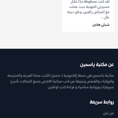
لقد كنت محظوظة جدًّا خلال
مسيرتي المهنية حيث عملت
مع أشخاص رائعين، وعلى درجة
عال...
شيلي هاجن
عن مكتبة ياسمين
مكتبة ياسمين هي منصة إلكترونية لـ تحميل الكتب مجانا العربية والمترجمة
والروايات والقصص وغيرها من كتب مجانية pdf فى جميع المجالات بأسرع
سيرفرات وروابط مباشرة و قراءة كتب اونلاين.
روابط سريعة
من نحن