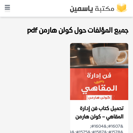
جميع المؤلفات حول كولن هارمن pdf
تحميل كتاب فن إدارة
المقاهي – كولن هارمن
&#1607;&#1604;
&#1578;&#1587;&#1575;&#1569;&#1604;&#1578;