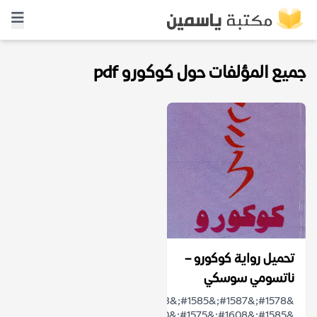
جميع المؤلفات حول كوكورو pdf
تحميل رواية كوكورو –
ناتسومي سوسكي
&#1578;&#1587;&#1585;&#1583;
&#1585;&#1608;&#1575;&#1610;&#1577;