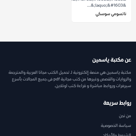
&laquo;&#1603;&...
ناتسومي سوسكي
عن مكتبة ياسمين
مكتبة ياسمين هي منصة إلكترونية لـ تحميل الكتب مجانا العربية والمترجمة
والروايات والقصص وغيرها من كتب مجانية pdf فى جميع المجالات بأسرع
سيرفرات وروابط مباشرة و قراءة كتب اونلاين.
روابط سريعة
من نحن
سياسة الخصوصية
الشروط والأحكام