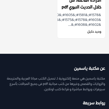
الارادة الفاعلة، من
خلال الحديث النبوي pdf
&#1578;&#1581;&#1605;&#1610;&#1604;
&#1603;&#1578;&#1575;&#1576;
&#1602;&#1608;&...
وحيد خليل
عن مكتبة ياسمين
مكتبة ياسمين هي منصة إلكترونية لـ تحميل الكتب مجانا العربية والمترجمة
والروايات والقصص وغيرها من كتب مجانية pdf فى جميع المجالات بأسرع
سيرفرات وروابط مباشرة و قراءة كتب اونلاين.
روابط سريعة