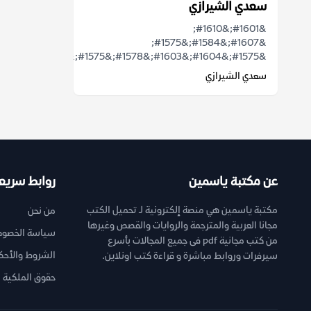
سعدي الشيرازي
&#1601;&#1610;
&#1607;&#1584;&#1575;
&#1575;&#1604;&#1603;&#1578;&#1575;&#1576;...
سعدي الشيرازي
عن مكتبة ياسمين
روابط سريع
مكتبة ياسمين هي منصة إلكترونية لـ تحميل الكتب
من نحن
مجانا العربية والمترجمة والروايات والقصص وغيرها
سياسة الخصوص
من كتب مجانية pdf فى جميع المجالات بأسرع
الشروط والأحك
سيرفرات وروابط مباشرة و قراءة كتب اونلاين.
حقوق الملكية ا