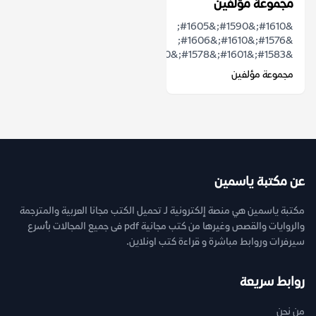
مجموعة مؤلفين
&#1610;&#1590;&#1605;
&#1576;&#1610;&#1606;
&#1583;&#1601;&#1578;&#1610;&#1607;...
مجموعة مؤلفين
عن مكتبة ياسمين
مكتبة ياسمين هي منصة إلكترونية لـ تحميل الكتب مجانا العربية والمترجمة
والروايات والقصص وغيرها من كتب مجانية pdf فى جميع المجالات بأسرع
سيرفرات وروابط مباشرة و قراءة كتب اونلاين.
روابط سريعة
من نحن