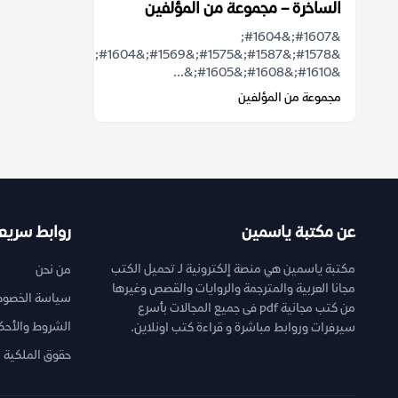
الساخرة – مجموعة من المؤلفين
&#1607;&#1604;
&#1578;&#1587;&#1575;&#1569;&#1604;&#1578;
&#1610;&#1608;&#1605;&...
مجموعة من المؤلفين
عن مكتبة ياسمين
روابط سريع
مكتبة ياسمين هي منصة إلكترونية لـ تحميل الكتب
من نحن
مجانا العربية والمترجمة والروايات والقصص وغيرها
سياسة الخصوص
من كتب مجانية pdf فى جميع المجالات بأسرع
الشروط والأحك
سيرفرات وروابط مباشرة و قراءة كتب اونلاين.
حقوق الملكية ا