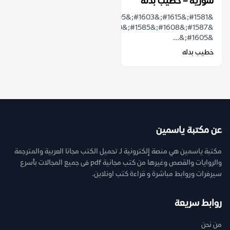
سورية – خطيب بدله
&#1581;&#1615;&#1603;&#1605;&#1578;
&#1587;&#1608;&#1585;&#1610;&#1577;
&#1605;&...
خطيب بدله
عن مكتبة ياسمين
مكتبة ياسمين هي منصة إلكترونية لـ تحميل الكتب مجانا العربية والمترجمة
والروايات والقصص وغيرها من كتب مجانية pdf فى جميع المجالات بأسرع
سيرفرات وروابط مباشرة و قراءة كتب اونلاين.
روابط سريعة
من نحن