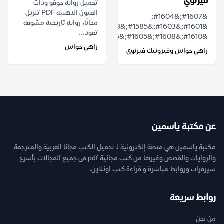
فيرنوي
تحميل رواية خوفو وذات
العيون الذهبية PDF تنزيل
&#1607;&#1604;
مجانًا، رواية تاريخية مشوقة
&#1601;&#1603;&#1585;&#1578;
تعود...
&#1610;&#1608;&#1605;&#1575;&#1611;...
زاهي حواس
زاهي حواس وفيرونيك فيرنوي
عن مكتبة ياسمين
مكتبة ياسمين هي منصة إلكترونية لـ تحميل الكتب مجانا العربية والمترجمة
والروايات والقصص وغيرها من كتب مجانية pdf فى جميع المجالات بأسرع
سيرفرات وروابط مباشرة و قراءة كتب اونلاين.
روابط سريعة
من نحن