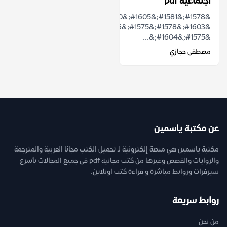
اجتماعية pdf
&#1578;&#1581;&#1605;&#1610;&#1604;
&#1603;&#1578;&#1575;&#1576;
&#1575;&#1604;&...
مصطفى حجازي
عن مكتبة ياسمين
مكتبة ياسمين هي منصة إلكترونية لـ تحميل الكتب مجانا العربية والمترجمة
والروايات والقصص وغيرها من كتب مجانية pdf فى جميع المجالات بأسرع
سيرفرات وروابط مباشرة و قراءة كتب اونلاين.
روابط سريعة
من نحن