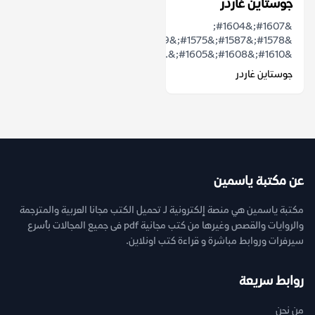
جوستاين غاردر
&#1607;&#1604;
&#1578;&#1587;&#1575;&#1569;&#1604;&#1578;
&#1610;&#1608;&#1605;&...
جوستاين غاردر
عن مكتبة ياسمين
مكتبة ياسمين هي منصة إلكترونية لـ تحميل الكتب مجانا العربية والمترجمة
والروايات والقصص وغيرها من كتب مجانية pdf فى جميع المجالات بأسرع
سيرفرات وروابط مباشرة و قراءة كتب اونلاين.
روابط سريعة
من نحن