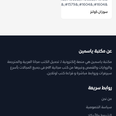
&#1604;&#1604;&#1579;&#1608;&#1585;&...
سوزان كولنز
عن مكتبة ياسمين
مكتبة ياسمين هي منصة إلكترونية لـ تحميل الكتب مجانا العربية والمترجمة
والروايات والقصص وغيرها من كتب مجانية pdf فى جميع المجالات بأسرع
سيرفرات وروابط مباشرة و قراءة كتب اونلاين.
روابط سريعة
من نحن
سياسة الخصوصية
الشروط والأحكام