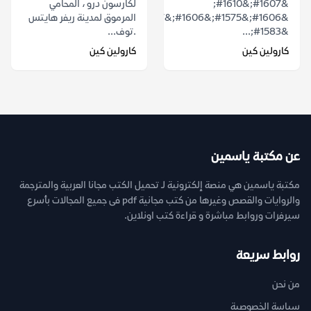
&#1607;&#1610;
لكارسون درو ، المحامي
&#1606;&#1575;&#1606;&#1587;&#1610;
المرموق لمدينة ريفر هايتس
&#1583;...
.توف...
كارولين كين
كارولين كين
عن مكتبة ياسمين
مكتبة ياسمين هي منصة إلكترونية لـ تحميل الكتب مجانا العربية والمترجمة
والروايات والقصص وغيرها من كتب مجانية pdf فى جميع المجالات بأسرع
سيرفرات وروابط مباشرة و قراءة كتب اونلاين.
روابط سريعة
من نحن
سياسة الخصوصية