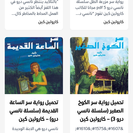
رواية سر مزرعة الظل سلسلة
"بالتأكيد ينتظر نانسي درو في
نانسي درو 5 pdf مجانا للكاتب
هذا اللغز أيضاً الكثير من
كارولين كين تقوم “نانسي د...
العمل المحاط بالمخاطر كال...
كارولين كين
كارولين كين
تحميل رواية سر الكوخ
تحميل رواية سر الساعة
الصغير (سلسلة نانسي
القديمة (سلسلة نانسي
درو 3) – كارولين كين
درو) – كارولين كين
&#1607;&#1575;&#1610;
نانسي درو هي الابنة الوحيدة