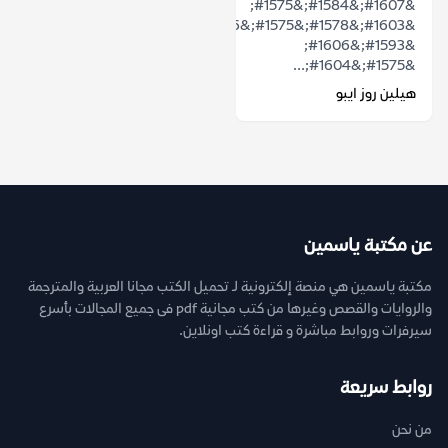
&#1607;&#1584;&#1575;
&#1603;&#1578;&#1575;&#1576;
&#1593;&#1606;
&#1575;&#1604;...
هيلين روز ايبو
عن مكتبة ياسمين
مكتبة ياسمين هي منصة إلكترونية لـ تحميل الكتب مجانا العربية والمترجمة
والروايات والقصص وغيرها من كتب مجانية pdf فى جميع المجالات بأسرع
سيرفرات وروابط مباشرة و قراءة كتب اونلاين.
روابط سريعة
من نحن