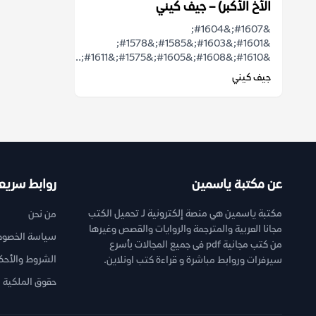
الأخ الأكبر) – جيف كيني
&#1607;&#1604;
&#1601;&#1603;&#1585;&#1578;
&#1610;&#1608;&#1605;&#1575;&#1611;...
جيف كيني
عن مكتبة ياسمين
روابط سريع
مكتبة ياسمين هي منصة إلكترونية لـ تحميل الكتب
من نحن
مجانا العربية والمترجمة والروايات والقصص وغيرها
سياسة الخصوص
من كتب مجانية pdf فى جميع المجالات بأسرع
الشروط والأحك
سيرفرات وروابط مباشرة و قراءة كتب اونلاين.
حقوق الملكية ا