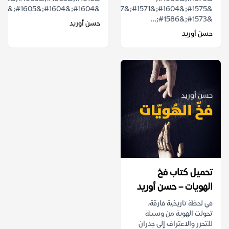
&#1575;&#1604;&#1571;&#1587;&#1583;
&#1604;&#1604;&#1605;&#1606;&#1591;&...
&#1573;&#1586;...
حسن أوريد
حسن أوريد
تحميل كتاب فخ
الهويات – حسن أوريد
في لحظة تاريخية فارقة،
تحولت الهوية من وسيلة
للتحرر والاعتراف إلى جدران