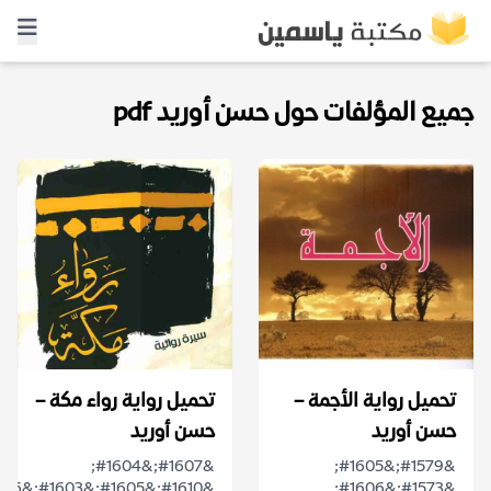
جميع المؤلفات حول حسن أوريد pdf
تحميل رواية الأجمة –
تحميل رواية رواء مكة –
حسن أوريد
حسن أوريد
&#1607;&#1604;
&#1579;&#1605;
&#1573;&#1606;