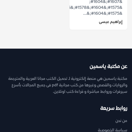
&#1607;&#1604;
&#1575;&#1604;&#1578;&#1575;&#1585;&#1610;&#1582;
&#1575;&#1604;&...
إبراهيم عيسى
عن مكتبة ياسمين
مكتبة ياسمين هي منصة إلكترونية لـ تحميل الكتب مجانا العربية والمترجمة
والروايات والقصص وغيرها من كتب مجانية pdf فى جميع المجالات بأسرع
سيرفرات وروابط مباشرة و قراءة كتب اونلاين.
روابط سريعة
من نحن
سياسة الخصوصية