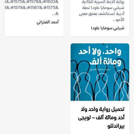
رواية الابنة السرية للكاتبة
شيلبي سومايا غاودا تحفة
أدبية تستكشف بعمق معنى
&...
الأمو...
أحمد الفخراني
شيلبي سومايا غاودا
تحميل رواية واحد ولا
أحد ومائة ألف – لويجى
بيراندللو