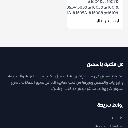
&#1607;&#1604;
&#1601;&#1603;&#1585;&#1578;
&#1610;&#1608;&#1605;&#1611;&#1575;...
لويجى بيراندللو
عن مكتبة ياسمين
مكتبة ياسمين هي منصة إلكترونية لـ تحميل الكتب مجانا العربية والمترجمة
والروايات والقصص وغيرها من كتب مجانية pdf فى جميع المجالات بأسرع
سيرفرات وروابط مباشرة و قراءة كتب اونلاين.
روابط سريعة
من نحن
سياسة الخصوصية