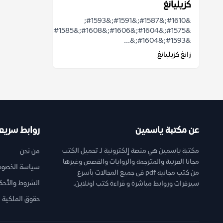
كزيليانغ
&#1610;&#1587;&#1591;&#1593;
&#1575;&#1604;&#1606;&#1608;&#1585;
&#1593;&#1604;&...
زانغ كزيليانغ
عن مكتبة ياسمين
روابط سريع
مكتبة ياسمين هي منصة إلكترونية لـ تحميل الكتب
من نحن
مجانا العربية والمترجمة والروايات والقصص وغيرها
سياسة الخصوص
من كتب مجانية pdf فى جميع المجالات بأسرع
الشروط والأحك
سيرفرات وروابط مباشرة و قراءة كتب اونلاين.
حقوق الملكية ا