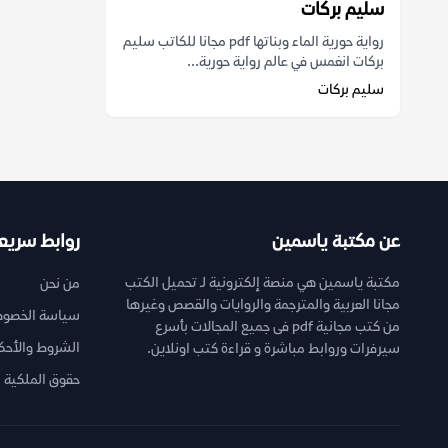
سليم بركات
رواية حورية الماء وبناتها pdf مجانا للكاتب سليم
بركات انغمس في عالم رواية حورية...
سليم بركات
عن مكتبة ياسمين
روابط سريع
مكتبة ياسمين هي منصة إلكترونية لـ تحميل الكتب
من نحن
مجانا العربية والمترجمة والروايات والقصص وغيرها
سياسة الخصوص
من كتب مجانية pdf فى جميع المجالات بأسرع
الشروط والأحك
سيرفرات وروابط مباشرة و قراءة كتب اونلاين.
حقوق الملكية ا