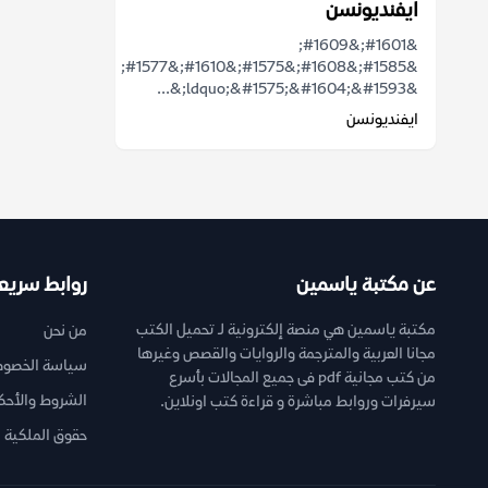
ايفنديونسن
&#1601;&#1609;
&#1585;&#1608;&#1575;&#1610;&#1577;
&ldquo;&#1575;&#1604;&#1593;&...
ايفنديونسن
عن مكتبة ياسمين
روابط سريع
مكتبة ياسمين هي منصة إلكترونية لـ تحميل الكتب
من نحن
مجانا العربية والمترجمة والروايات والقصص وغيرها
سياسة الخصوص
من كتب مجانية pdf فى جميع المجالات بأسرع
الشروط والأحك
سيرفرات وروابط مباشرة و قراءة كتب اونلاين.
حقوق الملكية ا