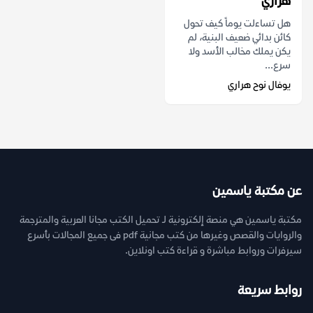
هراري
هل تساءلت يوماً كيف تحول
كائن بدائي ضعيف البنية، لم
يكن يملك مخالب الأسد ولا
سرع...
يوفال نوح هراري
عن مكتبة ياسمين
مكتبة ياسمين هي منصة إلكترونية لـ تحميل الكتب مجانا العربية والمترجمة
والروايات والقصص وغيرها من كتب مجانية pdf فى جميع المجالات بأسرع
سيرفرات وروابط مباشرة و قراءة كتب اونلاين.
روابط سريعة