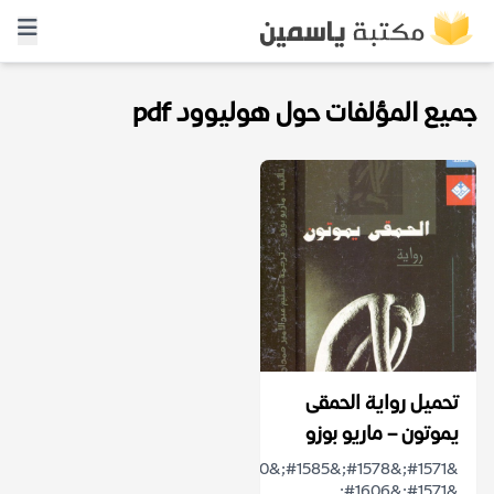
جميع المؤلفات حول هوليوود pdf
تحميل رواية الحمقى
يموتون – ماريو بوزو
&#1571;&#1578;&#1585;&#1610;&#1583;
&#1571;&#1606;