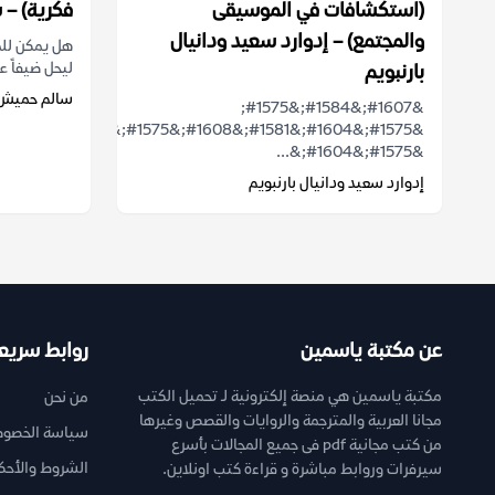
(استكشافات في الموسيقى
فكرية) –
والمجتمع) – إدوارد سعيد ودانيال
هل يمكن للمف
ليحل ضيفاً ع
بارنبويم
سالم حميش
&#1607;&#1584;&#1575;
&#1575;&#1604;&#1581;&#1608;&#1575;&#1585;
&#1575;&#1604;&...
إدوارد سعيد ودانيال بارنبويم
عن مكتبة ياسمين
روابط سريع
مكتبة ياسمين هي منصة إلكترونية لـ تحميل الكتب
من نحن
مجانا العربية والمترجمة والروايات والقصص وغيرها
سياسة الخصوص
من كتب مجانية pdf فى جميع المجالات بأسرع
الشروط والأحك
سيرفرات وروابط مباشرة و قراءة كتب اونلاين.