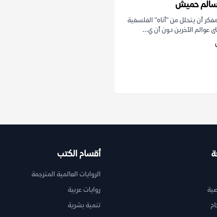
 سالم حميش
كر أن يتحلل من "أناه" الفلسفية
لى عوالم الآخرين دون أن ي...
ة
أقسام الكتب
الروايات العالمية المترجمة
ية
روايات عربية
ام
تنمية بشرية