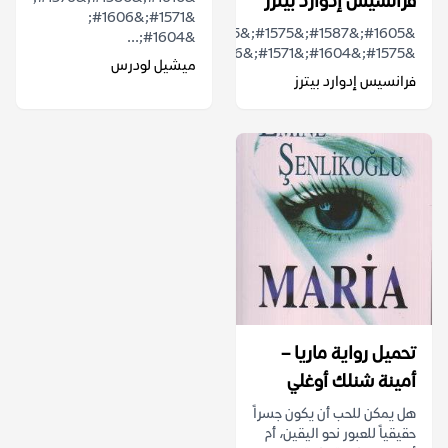
فرانسيس إدوارد بيترز
&#1571;&#1606;
&#1605;&#1587;&#1575;&#1585;&#1575;&#1578;
&#1604;...
&#1575;&#1604;&#1571;&#1606;&#1576;&#...
ميشيل لودرس
فرانسيس إدوارد بيترز
تحميل رواية ماريا –
أمينة شنلك أوغلي
هل يمكن للحب أن يكون جسراً
حقيقياً للعبور نحو اليقين، أم