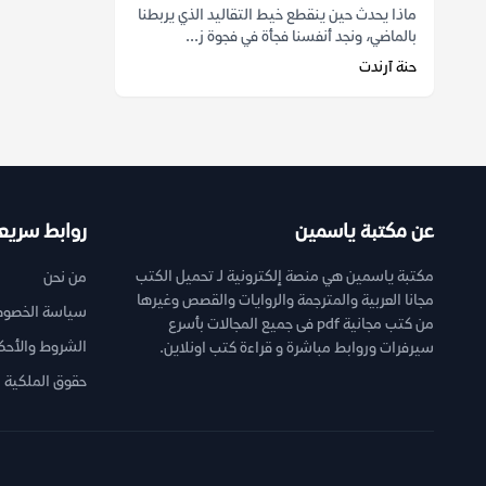
ماذا يحدث حين ينقطع خيط التقاليد الذي يربطنا
بالماضي، ونجد أنفسنا فجأة في فجوة ز...
حنة آرندت
عن مكتبة ياسمين
روابط سريع
مكتبة ياسمين هي منصة إلكترونية لـ تحميل الكتب
من نحن
مجانا العربية والمترجمة والروايات والقصص وغيرها
سياسة الخصوص
من كتب مجانية pdf فى جميع المجالات بأسرع
الشروط والأحك
سيرفرات وروابط مباشرة و قراءة كتب اونلاين.
حقوق الملكية ا