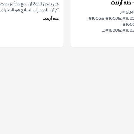
– حنة أرندت
هل يمكن للقوة أن تنبع حقاً من فوهة
أم أن اللجوء إلى السلاح هو الاعتراف.
&#1607;&#1604;
&#1610;&#1605;&#1603;&#1606;
حنة أرندت
&#1571;&#1606;