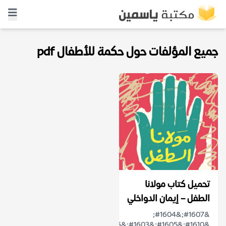
جميع المؤلفات حول حكمة للأطفال pdf
تحميل كتاب مولانا
الطفل – إيمان الدواخلي
&#1607;&#1604;
&#1610;&#1605;&#1603;&#1606;