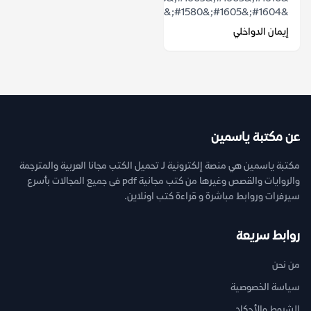
&#1604;&#1605;&#1580;&#1578;&#1605;&...
إيمان الدواخلي
عن مكتبة ياسمين
مكتبة ياسمين هي منصة إلكترونية لـ تحميل الكتب مجانا العربية والمترجمة
والروايات والقصص وغيرها من كتب مجانية pdf فى جميع المجالات بأسرع
سيرفرات وروابط مباشرة و قراءة كتب اونلاين.
روابط سريعة
من نحن
سياسة الخصوصية
الشروط والأحكام