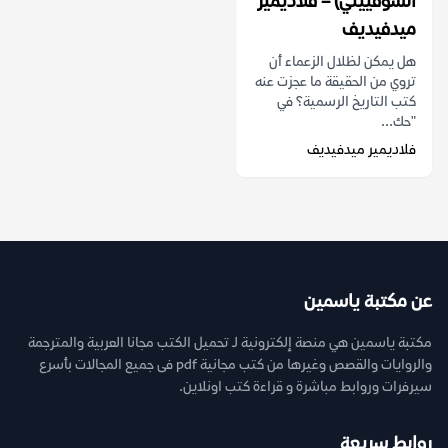
السوفييتي) – فلاديمير
ميدفيديف
هل يمكن لظلال الزعماء أن
تروي من الحقيقة ما عجزت عنه
كتب التاريخ الرسمية؟ في
"حك...
فلاديمير ميدفيديف
عن مكتبة ياسمين
مكتبة ياسمين هي منصة إلكترونية لـ تحميل الكتب مجانا العربية والمترجمة
والروايات والقصص وغيرها من كتب مجانية pdf فى جميع المجالات بأسرع
سيرفرات وروابط مباشرة و قراءة كتب اونلاين.
روابط سريعة