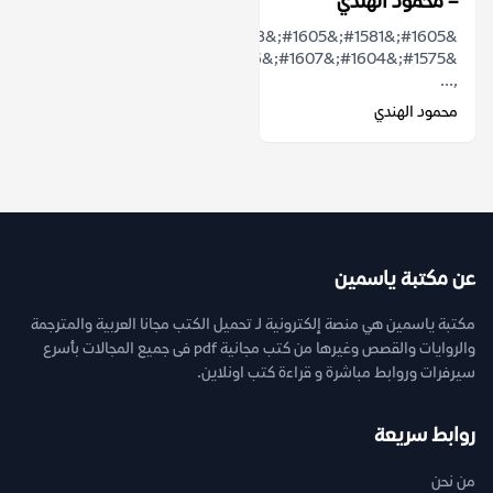
– محمود الهندي
&#1605;&#1581;&#1605;&#1608;&#1583;
&#1575;&#1604;&#1607;&#1606;&#1583;&#1609;
,...
محمود الهندي
عن مكتبة ياسمين
مكتبة ياسمين هي منصة إلكترونية لـ تحميل الكتب مجانا العربية والمترجمة
والروايات والقصص وغيرها من كتب مجانية pdf فى جميع المجالات بأسرع
سيرفرات وروابط مباشرة و قراءة كتب اونلاين.
روابط سريعة
من نحن