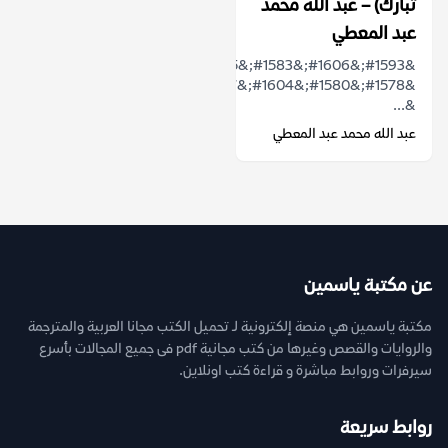
تبارك) – عبد الله محمد
عبد المعطي
&#1593;&#1606;&#1583;&#1605;&#1614;&#1575;
&#1578;&#1580;&#1604;&#1587;&#1615;
&...
عبد الله محمد عبد المعطي
عن مكتبة ياسمين
مكتبة ياسمين هي منصة إلكترونية لـ تحميل الكتب مجانا العربية والمترجمة
والروايات والقصص وغيرها من كتب مجانية pdf فى جميع المجالات بأسرع
سيرفرات وروابط مباشرة و قراءة كتب اونلاين.
روابط سريعة