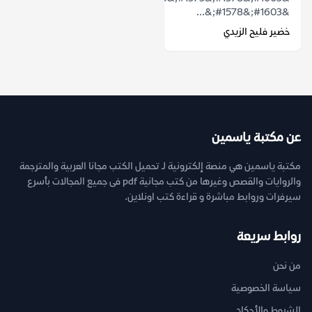
&#1603;&#1578;&...
خضير فليح الزيدي
عن مكتبة ياسمين
مكتبة ياسمين هي منصة إلكترونية لـ تحميل الكتب مجانا العربية والمترجمة
والروايات والقصص وغيرها من كتب مجانية pdf فى جميع المجالات بأسرع
سيرفرات وروابط مباشرة و قراءة كتب اونلاين.
روابط سريعة
من نحن
سياسة الخصوصية
الشروط والأحكام