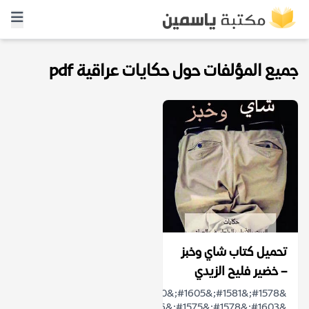
جميع المؤلفات حول حكايات عراقية pdf
تحميل كتاب شاي وخبز
– خضير فليح الزيدي
&#1578;&#1581;&#1605;&#1610;&#1604;
&#1603;&#1578;&#1575;&#1576;