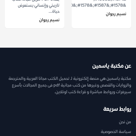
&#1578;&#1587;&#1578;&#1610;&#1602;&...
تاريخي وإنساني يستعرض
حياة...
نسيم رجوان
نسيم رجوان
عن مكتبة ياسمين
مكتبة ياسمين هي منصة إلكترونية لـ تحميل الكتب مجانا العربية والمترجمة
والروايات والقصص وغيرها من كتب مجانية pdf فى جميع المجالات بأسرع
سيرفرات وروابط مباشرة و قراءة كتب اونلاين.
روابط سريعة
من نحن
سياسة الخصوصية