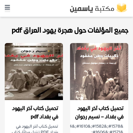
جميع المؤلفات حول هجرة يهود العراق pdf
تحميل كتاب آخر اليهود
تحميل كتاب آخر اليهود
في بغداد – نسيم رجوان
في بغداد pdf
&#1578;&#1582;&#1610;&#1604;
تحميل كتاب آخر اليهود في
&#1571;&#1606;
بغداد PDF تنزيل مجانًا، كتاب