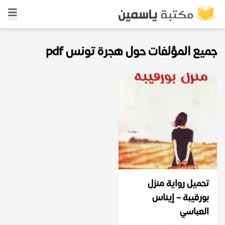
جميع المؤلفات حول هجرة تونس pdf
تحميل رواية منزل
بورقيبة – إيناس
العباسي