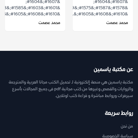
&#1607;&#1604;
&#1607;&#1604;
&#1578;&#1587;&#1575;&#1569;&#1604;&#1578;
&#1610;&#1608;&#1605;&#1575;&#1611;...
&#1610;&#1608;&#1605;&...
محمد عصمت
محمد عصمت
عن مكتبة ياسمين
مكتبة ياسمين هي منصة إلكترونية لـ تحميل الكتب مجانا العربية والمترجمة
والروايات والقصص وغيرها من كتب مجانية pdf فى جميع المجالات بأسرع
سيرفرات وروابط مباشرة و قراءة كتب اونلاين.
روابط سريعة
من نحن
سياسة الخصوصية