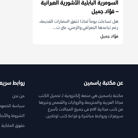
السومرية البابلية الآشورية العبرانية
– فؤاد جميل
هل تساءلت يوماً لماذا تتفق الحضارات القديمة،
رغم تباعدها الجغرافي والزمني، على ت...
فؤاد جميل
عن مكتبة ياسمين
روابط سريع
مكتبة ياسمين هي منصة إلكترونية لـ تحميل الكتب
من نحن
مجانا العربية والمترجمة والروايات والقصص وغيرها
سياسة الخصوص
من كتب مجانية pdf فى جميع المجالات بأسرع
الشروط والأحك
سيرفرات وروابط مباشرة و قراءة كتب اونلاين.
حقوق الملكية ا