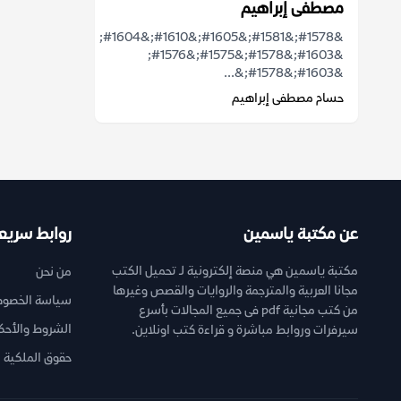
مصطفى إبراهيم
&#1578;&#1581;&#1605;&#1610;&#1604;
&#1603;&#1578;&#1575;&#1576;
&#1603;&#1578;&...
حسام مصطفى إبراهيم
عن مكتبة ياسمين
روابط سريع
مكتبة ياسمين هي منصة إلكترونية لـ تحميل الكتب
من نحن
مجانا العربية والمترجمة والروايات والقصص وغيرها
سياسة الخصوص
من كتب مجانية pdf فى جميع المجالات بأسرع
الشروط والأحك
سيرفرات وروابط مباشرة و قراءة كتب اونلاين.
حقوق الملكية ا