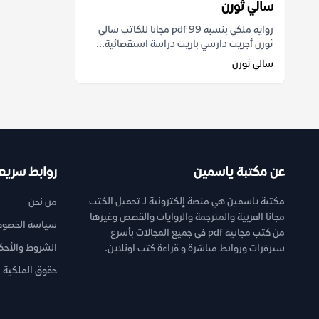
سالي ثورن
رواية ملكي بنسبة 99 pdf مجانا للكاتب سالي
ثورن أجريت دارسي باريت دراسة استقصائية...
سالي ثورن
عن مكتبة ياسمين
روابط سريع
مكتبة ياسمين هي منصة إلكترونية لـ تحميل الكتب
من نحن
مجانا العربية والمترجمة والروايات والقصص وغيرها
سياسة الخصوص
من كتب مجانية pdf فى جميع المجالات بأسرع
الشروط والأحك
سيرفرات وروابط مباشرة و قراءة كتب اونلاين.
حقوق الملكية ا