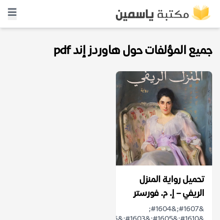
جميع المؤلفات حول هاوردز إند pdf
تحميل رواية المنزل
الريفي – إ. م. فورستر
&#1607;&#1604;
&#1610;&#1605;&#1603;&#1606;