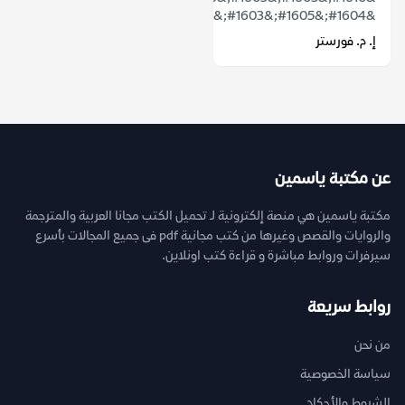
&#1604;&#1605;&#1603;&#1575;&#1606;...
إ. م. فورستر
عن مكتبة ياسمين
مكتبة ياسمين هي منصة إلكترونية لـ تحميل الكتب مجانا العربية والمترجمة
والروايات والقصص وغيرها من كتب مجانية pdf فى جميع المجالات بأسرع
سيرفرات وروابط مباشرة و قراءة كتب اونلاين.
روابط سريعة
من نحن
سياسة الخصوصية
الشروط والأحكام