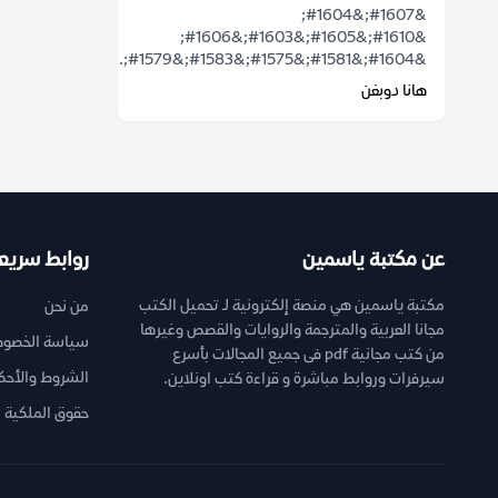
&#1607;&#1604;
&#1610;&#1605;&#1603;&#1606;
&#1604;&#1581;&#1575;&#1583;&#1579;...
هانا دوبغن
عن مكتبة ياسمين
روابط سريع
مكتبة ياسمين هي منصة إلكترونية لـ تحميل الكتب
من نحن
مجانا العربية والمترجمة والروايات والقصص وغيرها
سياسة الخصوص
من كتب مجانية pdf فى جميع المجالات بأسرع
الشروط والأحك
سيرفرات وروابط مباشرة و قراءة كتب اونلاين.
حقوق الملكية ا