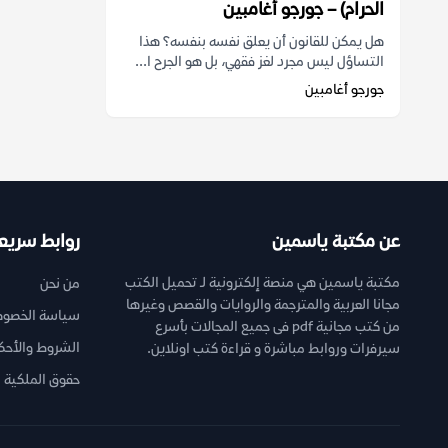
الحرام) – جورجو أغامبين
هل يمكن للقانون أن يعلق نفسه بنفسه؟ هذا
التساؤل ليس مجرد لغز فقهي، بل هو الجرح ا...
جورجو أغامبين
عن مكتبة ياسمين
روابط سريع
مكتبة ياسمين هي منصة إلكترونية لـ تحميل الكتب
من نحن
مجانا العربية والمترجمة والروايات والقصص وغيرها
سياسة الخصوص
من كتب مجانية pdf فى جميع المجالات بأسرع
الشروط والأحك
سيرفرات وروابط مباشرة و قراءة كتب اونلاين.
حقوق الملكية ا